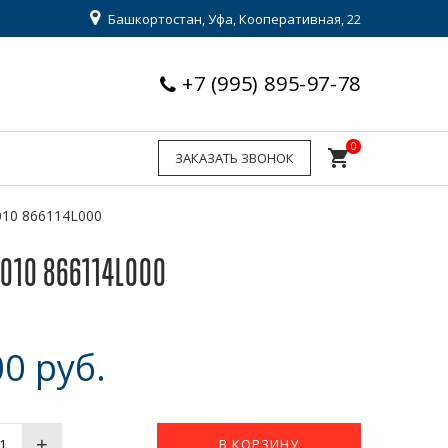
Башкортостан, Уфа, Кооперативная, 22
+7 (995) 895-97-78
0
shopping_cart
ЗАКАЗАТЬ ЗВОНОК
2010 866114L000
010 866114L000
0 руб.
+
В КОРЗИНУ