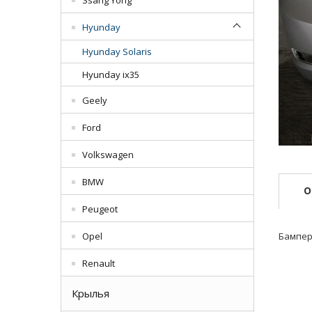
Ssang Yong
Hyunday
Hyunday Solaris
Hyunday ix35
Geely
Ford
Volkswagen
BMW
О
Peugeot
Opel
Бампер
Renault
Крылья