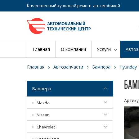
Качественный кузовной ремонт автомобилей
Главная
О компании
Услуги
Автоз
Главная
Автозапчасти
Бампера
Hyunday
БАМП
Бампера
Артику
Mazda
Nissan
Chevrolet